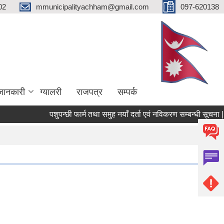
02
mmunicipalityachham@gmail.com
097-620138
जानकारी
ग्यालरी
राजपत्र
सम्पर्क
पशुपन्छी फार्म तथा समुह नयाँ दर्ता एवं नविकरण सम्बन्धी सूचना |