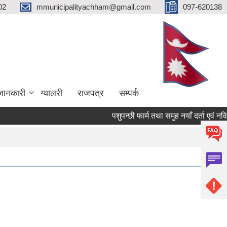
02
mmunicipalityachham@gmail.com
097-620138
जानकारी
ग्यालरी
राजपत्र
सम्पर्क
पशुपन्छी फार्म तथा समुह नयाँ दर्ता एवं नविक