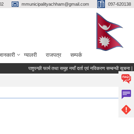
02
mmunicipalityachham@gmail.com
097-620138
जानकारी
ग्यालरी
राजपत्र
सम्पर्क
पशुपन्छी फार्म तथा समुह नयाँ दर्ता एवं नविकरण सम्बन्धी सूचना |