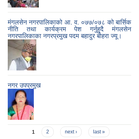
मंगलसेन नगरपालिकाको आ. व. ०७७/०७८ को बार्सिक
नीति तथा कार्यक्रम पेश गर्नुहुदै म‌ंगलसेन
नगरपालिकाका नगरप्रमुख पदम बहादुर बोहरा ज्यू।
नगर उपप्रमुख
Pages
1
2
next ›
last »