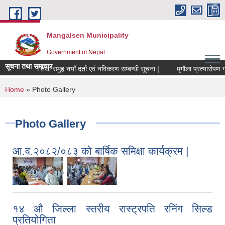
Skip to main content
Mangalsen Municipality
Government of Nepal
सूचना तथा समाचार
पशुपन्छी फार्म तथा समुह नयाँ दर्ता एवं नविकरण सम्बन्धी सूचना |
You are here
Home
» Photo Gallery
Photo Gallery
आ.व.२०८२/०८३ को बार्षिक समिक्षा कार्यक्रम |
,
१४ औ जिल्ला स्तरीय रास्ट्रपति रनिंग सिल्ड
प्रतियोगिता