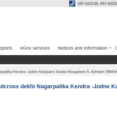
097-620138, 097-6202
eports
eGov services
Notices and Information
khi Nagarpalika Kendra -Jodne Kalopatre Sadak Mangalsen-5, Achham (M
n of Redcross dekhi Nagarpalika Kendra -Jodn